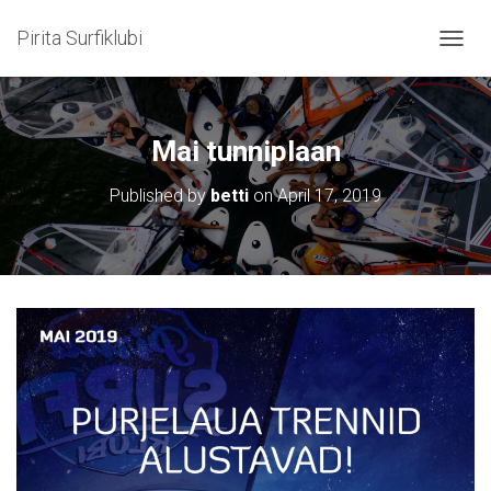
Pirita Surfiklubi
TOGGL
Mai tunniplaan
Published by
betti
on
April 17, 2019